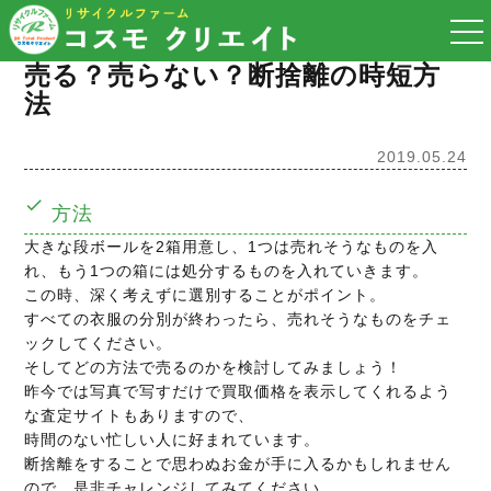
togg
nav
売る？売らない？断捨離の時短方
法
2019.05.24
方法
大きな段ボールを2箱用意し、1つは売れそうなものを入
れ、もう1つの箱には処分するものを入れていきます。
この時、深く考えずに選別することがポイント。
すべての衣服の分別が終わったら、売れそうなものをチェ
ックしてください。
そしてどの方法で売るのかを検討してみましょう！
昨今では写真で写すだけで買取価格を表示してくれるよう
な査定サイトもありますので、
時間のない忙しい人に好まれています。
断捨離をすることで思わぬお金が手に入るかもしれません
ので、是非チャレンジしてみてください。