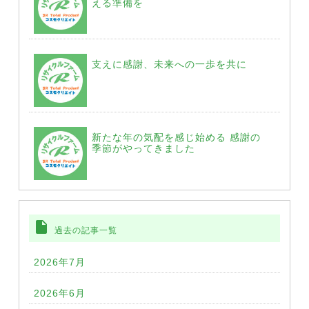
える準備を
支えに感謝、未来への一歩を共に
新たな年の気配を感じ始める 感謝の
季節がやってきました
insert_drive_file
過去の記事一覧
2026年7月
2026年6月