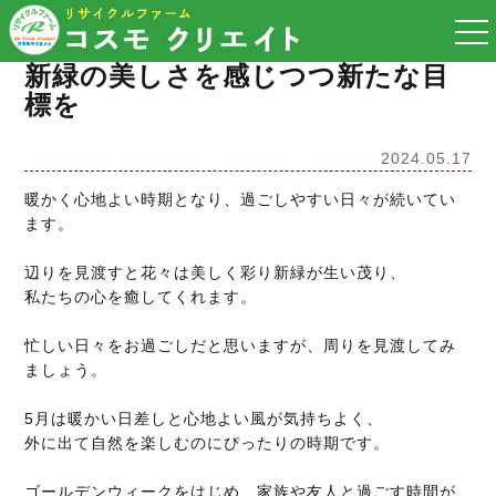
togg
nav
新緑の美しさを感じつつ新たな目
標を
2024.05.17
暖かく心地よい時期となり、過ごしやすい日々が続いてい
ます。
辺りを見渡すと花々は美しく彩り新緑が生い茂り、
私たちの心を癒してくれます。
忙しい日々をお過ごしだと思いますが、周りを見渡してみ
ましょう。
5月は暖かい日差しと心地よい風が気持ちよく、
外に出て自然を楽しむのにぴったりの時期です。
ゴールデンウィークをはじめ、家族や友人と過ごす時間が