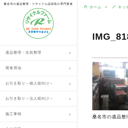
桑名市の遺品整理・リサイクル品回収の専門業者
home
mode_edit
ホーム
キッ
IMG_81
遺品整理・生前整理
廃食用油
お引き取り～個人様向け～
お引き取り～法人様向け～
施工事例
桑名市の遺品整