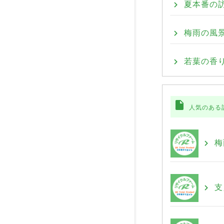
夏本番の訪
梅雨の風
若葉の香り
insert_drive_file
人気のある
梅
支