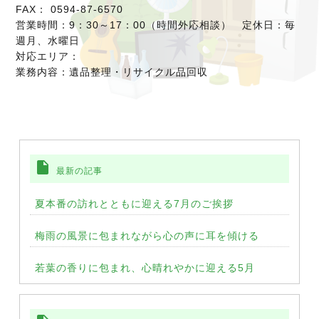
FAX： 0594-87-6570
営業時間：9：30～17：00（時間外応相談） 定休日：毎
週月、水曜日
対応エリア：
業務内容：遺品整理・リサイクル品回収
insert_drive_file
最新の記事
夏本番の訪れとともに迎える7月のご挨拶
梅雨の風景に包まれながら心の声に耳を傾ける
若葉の香りに包まれ、心晴れやかに迎える5月