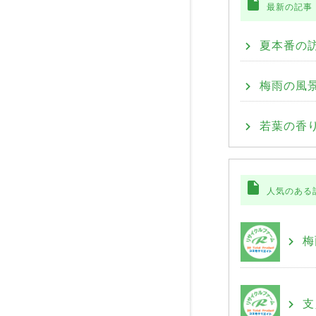
insert_drive_file
最新の記事
夏本番の訪
梅雨の風
若葉の香り
insert_drive_file
人気のある
梅
支