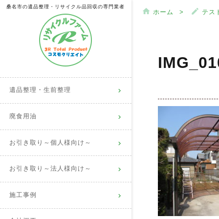
桑名市の遺品整理・リサイクル品回収の専門業者
home
mode_edit
ホーム
テス
IMG_01
遺品整理・生前整理
廃食用油
お引き取り～個人様向け～
お引き取り～法人様向け～
施工事例