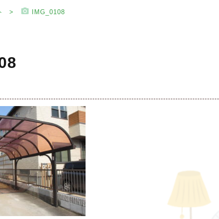
photo_camera
ト
IMG_0108
08